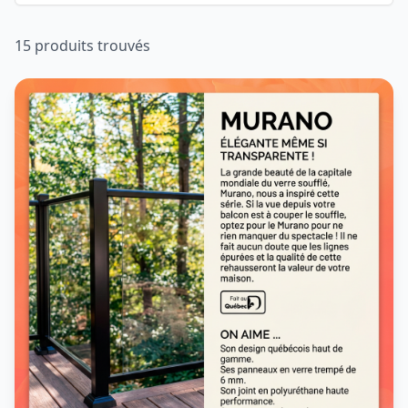
15
produit
s
trouvé
s