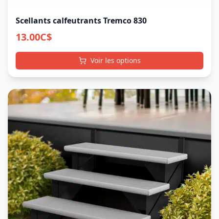
Scellants calfeutrants Tremco 830
13.00
C$
Voir les options